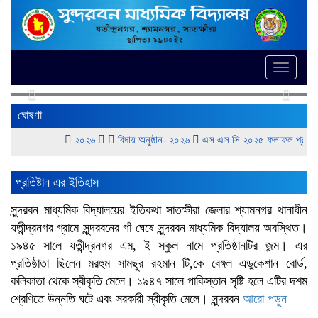
Toggle
naviga
Previous
Next
ঘোষণা
২০২৬
বিদায় অনুষ্ঠান- ২০২৬
এস এস সি ২০২৫ ফলাফল প্রকাশিত হয়
প্রতিষ্টান এর ইতিহাস
সুন্দরবন মাধ্যমিক বিদ্যালয়ের ইতিকথা সাতক্ষীরা জেলার শ্যামনগর থানাধীন
যতীন্দ্রনগর গ্রামে সুন্দরবনের গাঁ ঘেষে সুন্দরবন মাধ্যমিক বিদ্যালয় অবস্থিত।
১৯৪৫ সালে যতীন্দ্রনগর এম, ই স্কুল নামে প্রতিষ্ঠানটির জন্ম। এর
প্রতিষ্ঠাতা ছিলেন মরহুম সামছুর রহমান টি,কে বেঙ্গল এডুকেশান বাের্ড,
কলিকাতা থেকে স্বীকৃতি মেলে। ১৯৪৭ সালে পাকিস্তান সৃষ্টি হলে এটির দশম
শ্রেণিতে উন্নতি ঘটে এবং সরকারী স্বীকৃতি মেলে। সুন্দরবন
আরো পড়ুন