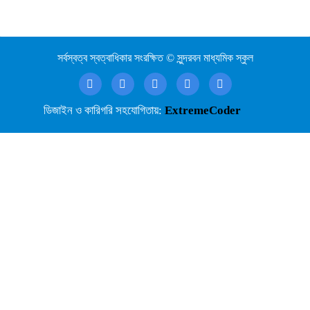
সর্বস্বত্ব স্বত্বাধিকার সংরক্ষিত © সুন্দরবন মাধ্যমিক স্কুল
ডিজাইন ও কারিগরি সহযোগিতায়:
ExtremeCoder