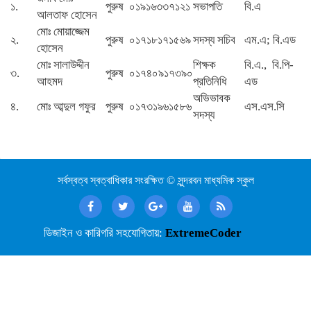
১.
পুরুষ
০১৯১৬৩৩৭১২১
সভাপতি
বি.এ
আলতাফ হোসেন
মোঃ মোয়াজ্জেম
২.
পুরুষ
০১৭১৮১৭১৫৬৯
সদস্য সচিব
এম.এ; বি.এড
হোসেন
মোঃ সালাউদ্দীন
শিক্ষক
বি.এ., বি.পি-
৩.
পুরুষ
০১৭৪০৯১৭৩৯০
আহমদ
প্রতিনিধি
এড
অভিভাবক
৪.
মোঃ আব্দুল গফুর
পুরুষ
০১৭৩১৯৬১৫৮৬
এস.এস.সি
সদস্য
সর্বস্বত্ব স্বত্বাধিকার সংরক্ষিত © সুন্দরবন মাধ্যমিক স্কুল
ডিজাইন ও কারিগরি সহযোগিতায়:
ExtremeCoder