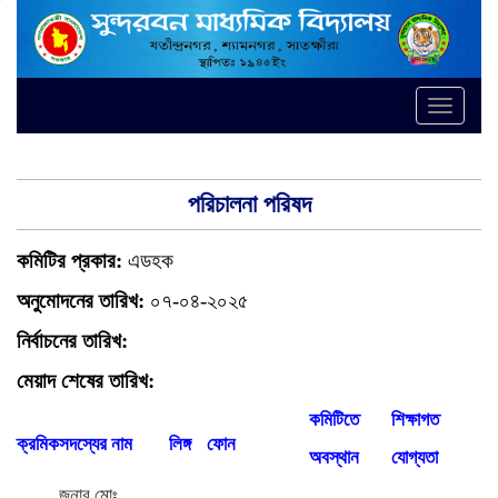
Toggle
naviga
পরিচালনা পরিষদ
কমিটির প্রকার:
এডহক
অনুমোদনের তারিখ:
০৭-০৪-২০২৫
নির্বাচনের তারিখ:
মেয়াদ শেষের তারিখ:
কমিটিতে
শিক্ষাগত
ক্রমিক
সদস্যের নাম
লিঙ্গ
ফোন
অবস্থান
যোগ্যতা
জনাব মোঃ