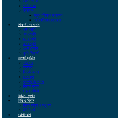
বেতন ও ফি
ভর্তি ফরম
ফলাফল
স্কুল পরীক্ষার ফলাফল
বোর্ডপরীক্ষার ফলাফল
শিক্ষার্থীদের তথ্য
৬ষ্ঠ শ্রেণি
৭ম শ্রেণি
৮ম শ্রেণি
৯ম শ্রেণি
১০ম শ্রেণি
কৃতি শিক্ষার্থী
সহপাঠক্রমিক
পাঠাগার
স্কাউট
ডিবেট ক্লাব
খেলাধুলা
কম্পিউটার ল্যাব
বিজ্ঞান ক্লাব
স্কুল বাষিকী
ভিডিও ক্লাস
বিধি ও বিধান
নিয়ম-কানুন ও শৃঙ্খলা
ইউনিফর্ম
যোগাযোগ