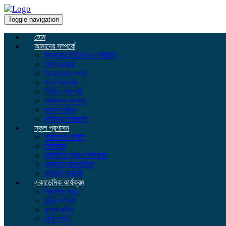
Toggle navigation
হোম
আমাদের সম্পর্কে
বিদ্যালয়ে ইতিহাস ও পরিচিতি
ভৌতকাঠমো
বিদ্যালয়ের সম্পদ
ফটো গ্যালারী
ভিডিও গ্যালারী
আমাদের সফলতা
সুযোগ সুবিধা
ভবিষ্যৎ পরিকল্পনা
স্কুল প্রশাসন
পরিচালনা পরিষদ
শিক্ষকবৃন্দ
প্রাক্তন প্রধান শিক্ষকবৃন্দ
প্রাক্তন সভাপতিবৃন্দ
কর্মকর্তা কর্মচারী
একাডেমিক কার্যক্রম
বিজ্ঞপ্তি সমূহ
ছুটির তালিকা
ক্লাস রুটিন
ভর্তি তথ্য