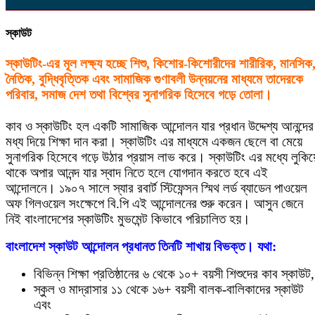
স্কাউট
স্কাউটিং-এর মূল লক্ষ্য হচ্ছে শিশু, কিশোর-কিশোরীদের শারীরিক, মানসিক
নৈতিক, বুদ্ধিবৃত্তিক এবং সামাজিক গুণাবলী উন্নয়নের মাধ্যমে তাদেরকে
পরিবার, সমাজ দেশ তথা বিশ্বের সুনাগরিক হিসেবে গড়ে তোলা।
কাব ও স্কাউটিং হল একটি সামাজিক আন্দোলন যার প্রধান উদ্দেশ্য আনন্দের
মধ্য দিয়ে শিক্ষা দান করা। স্কাউটিং এর মাধ্যমে একজন ছেলে বা মেয়ে
সুনাগরিক হিসেবে গড়ে উঠার প্রয়াস লাভ করে। স্কাউটিং এর মধ্যে লুকিয়
থাকে অপার আনন্দ যার স্বাদ নিতে হলে যোগদান করতে হবে এই
আন্দোলনে। ১৯০৭ সালে স্যার রবার্ট স্টিফেন্সন স্মিথ লর্ড ব্যাডেন পাওয়েল
অফ গিলওয়েল সংক্ষেপে বি.পি এই আন্দোলনের শুরু করেন। আসুন জেনে
নিই বাংলাদেশের স্কাউটিং মুভমেন্ট কিভাবে পরিচালিত হয়।
বাংলাদেশ স্কাউট আন্দোলন প্রধানত তিনটি শাখায় বিভক্ত। যথা:
বিভিন্ন শিক্ষা প্রতিষ্ঠানের ৬ থেকে ১০+ বয়সী শিশুদের কাব স্কাউট,
স্কুল ও মাদ্রাসার ১১ থেকে ১৬+ বয়সী বালক-বালিকাদের স্কাউট
এবং