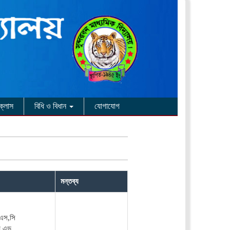
ক্লাস
বিধি ও বিধান
যোগাযোগ
মন্তব্য
এস,সি
,এড