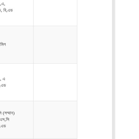
ি,এ,
ড, বি,এড
ামিল
ি, এ
ি,এড
ি (সম্মান)
এস,সি
ি,এড