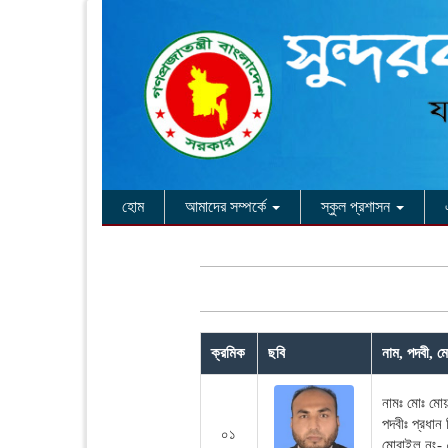
হোম
আমাদের সম্পর্কে
স্কুল প্রশাসন
ক্রমিক
ছবি
নাম, পদবী, 
নামঃ মোঃ মোয
পদবীঃ প্রধান 
০১
মোবাইল নং-