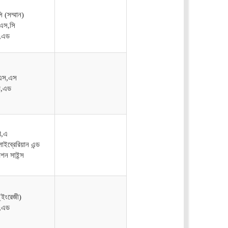
ি (সম্মান)
এস,সি
ি,এড
এস,এস
,এড
ি,এ
ইব্রেরিয়ান এন্ড
শন সাইন্স
 (ইংরেজী)
ি,এড