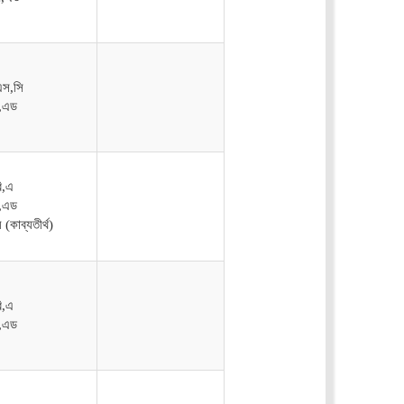
এস,সি
ি,এড
ি,এ
ি,এড
 (কাব্যতীর্থ)
ি,এ
ি,এড