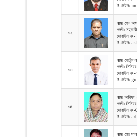
ই-মেইল: m
নামঃ শেখ আ
পদবীঃ সহকারী
০২
মোবাইল নং-
ই-মেইল: a
নামঃ গোবিন্দ 
পদবীঃ সিনিয়র শ
০৩
মোবাইল নং
ই-মেইল: g
নামঃ আরিফা এ
পদবীঃ সিনিয়র
০৪
মোবাইল নং
ই-মেইল: a
নামঃ মোঃ সাল