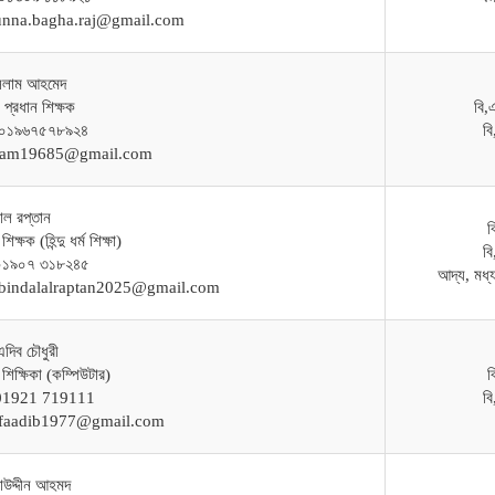
unna.bagha.raj@gmail.com
সলাম আহমেদ
 প্রধান শিক্ষক
বি,
 ০১৯৬৭৫৭৮৯২৪
ব
slam19685@gmail.com
লাল রপ্তান
ব
িক্ষক (হিন্দু ধর্ম শিক্ষা)
ব
-০১৯০৭ ৩১৮২৪৫
আদ্য, মধ্য
obindalalraptan2025@gmail.com
দিব চৌধুরী
 শিক্ষিকা (কম্পিউটার)
ব
-01921 719111
ব
rifaadib1977@gmail.com
াউদ্দীন আহমদ