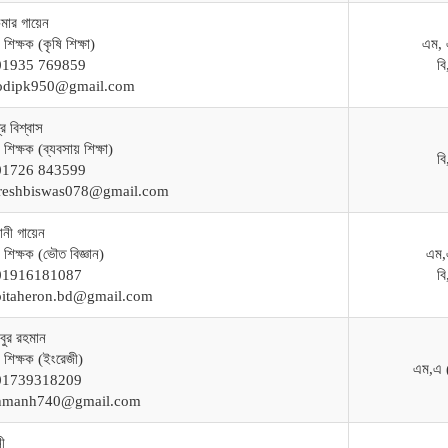
ুমার গায়েন
শিক্ষক (কৃষি শিক্ষা)
এম, 
-01935 769859
ব
rodipk950@gmail.com
্র বিশ্বাস
শিক্ষক (ব্যবসায় শিক্ষা)
ব
-01726 843599
areshbiswas078@gmail.com
ানী গায়েন
 শিক্ষক (ভৌত বিজ্ঞান)
এম,
-01916181087
ব
rpitaheron.bd@gmail.com
বুর রহমান
 শিক্ষক (ইংরেজী)
এম,এ 
-01739318209
rahmanh740@gmail.com
ী