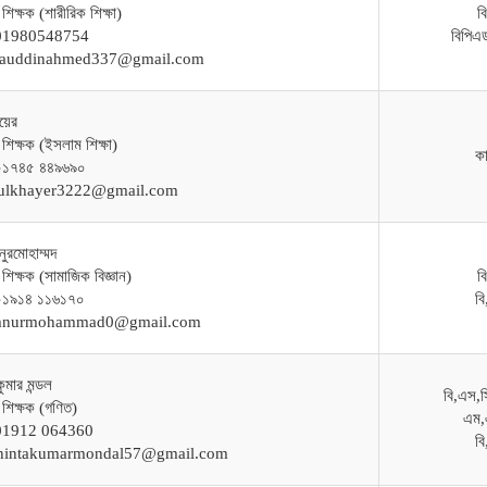
 শিক্ষক (শারীরিক শিক্ষা)
ব
-01980548754
বিপিএ
alauddinahmed337@gmail.com
য়ের
 শিক্ষক (ইসলাম শিক্ষা)
ক
০১৭৪৫ ৪৪৯৬৯০
bulkhayer3222@gmail.com
নুরমোহাম্মদ
 শিক্ষক (সামাজিক বিজ্ঞান)
ব
০১৯১৪ ১১৬১৭০
ব
gmnurmohammad0@gmail.com
কুমার মন্ডল
বি,এস,স
 শিক্ষক (গণিত)
এম,
-01912 064360
ব
chintakumarmondal57@gmail.com