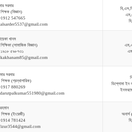
মার সরদার
বি,এস,স
শিক্ষক (বিজ্ঞান)
এম,
-01912 547665
ব
malsarder5537@gmail.com
ায়েকা খানম
 শিক্ষিকা (সামাজিক বিজ্ঞান)
এম,
-০১৯১৮ ৫৯৮৭৩১
এম
yekakhanam85@gmail.com
মার সরদার
ব
শিক্ষক (গ্রন্থাগারিক)
ডিপ্লোমা ইন লা
-01917 880269
ইনফরমে
ardarutpalkumar551980@gmail.com
 রহমান
 শিক্ষক (ইংরেজী)
অনার্স
-01914 781424
ব
afizur3544@gmail.com