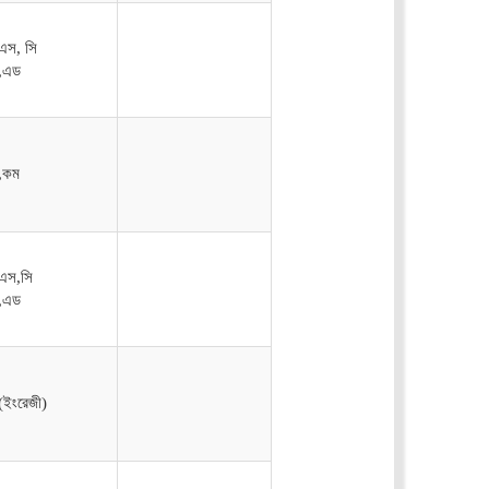
এস, সি
ি,এড
ি,কম
এস,সি
ি,এড
(ইংরেজী)