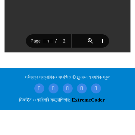
সর্বস্বত্ব স্বত্বাধিকার সংরক্ষিত © সুন্দরবন মাধ্যমিক স্কুল
ডিজাইন ও কারিগরি সহযোগিতায়:
ExtremeCoder